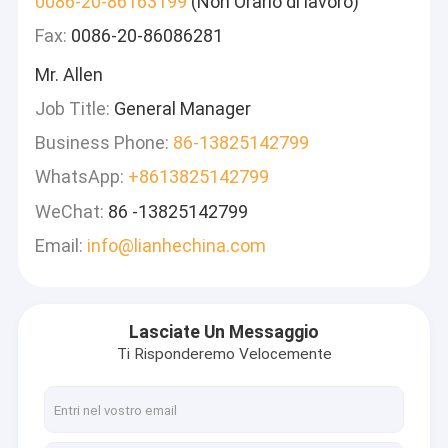
0086-20-86163199
(Non Orario di lavoro)
Fax:
0086-20-86086281
Mr. Allen
Job Title:
General Manager
Business Phone:
86-13825142799
WhatsApp:
+8613825142799
WeChat:
86 -13825142799
Email:
info@lianhechina.com
Lasciate Un Messaggio
Ti Risponderemo Velocemente