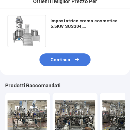
Ottieni Il Miglior Prezzo Per
Impastatrice crema cosmetica
5.5KW SUS304,
omogeneizzatore durevole del
miscelatore sottovuoto
Continua
Prodotti Raccomandati