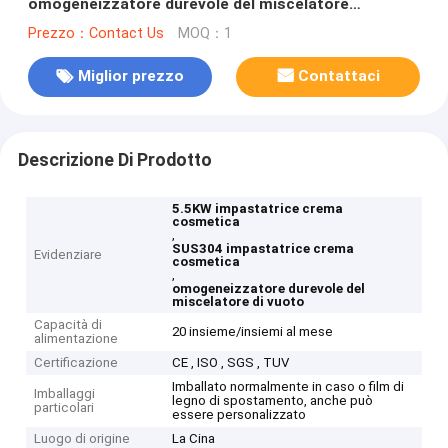
omogeneizzatore durevole del miscelatore
sottovuoto
Prezzo：Contact Us
MOQ：1
Miglior prezzo
Contattaci
Descrizione Di Prodotto
5.5KW impastatrice crema
cosmetica
,
SUS304 impastatrice crema
Evidenziare
cosmetica
,
omogeneizzatore durevole del
miscelatore di vuoto
Capacità di
20 insieme/insiemi al mese
alimentazione
Certificazione
CE , ISO , SGS , TUV
Imballato normalmente in caso o film di
Imballaggi
legno di spostamento, anche può
particolari
essere personalizzato
Luogo di origine
La Cina