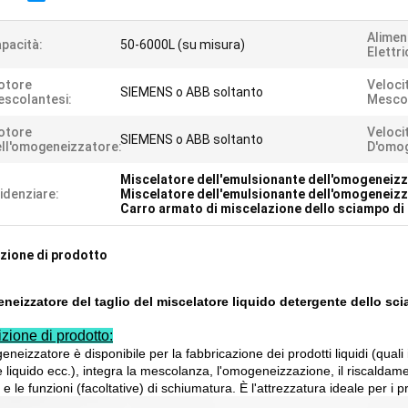
Alimen
pacità:
50-6000L (su misura)
Elettri
otore
Veloci
SIEMENS o ABB soltanto
scolantesi:
Mescol
otore
Veloci
SIEMENS o ABB soltanto
ll'omogeneizzatore:
D'omog
Miscelatore dell'emulsionante dell'omogeneizza
idenziare:
Miscelatore dell'emulsionante dell'omogeneiz
Carro armato di miscelazione dello sciampo di 
zione di prodotto
eizzatore del taglio del miscelatore liquido detergente dello sci
zione di prodotto:
neizzatore è disponibile per la fabbricazione dei prodotti liquidi (quali i
liquido ecc.), integra la mescolanza, l'omogeneizzazione, il riscaldamento
 le funzioni (facoltative) di schiumatura. È l'attrezzatura ideale per i pro