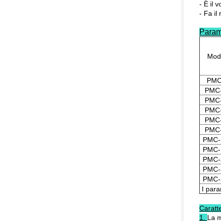
- È il 
- Fa i
Param
Mod
PMC
PMC
PMC
PMC
PMC
PMC
PMC-
PMC-
PMC-
PMC-
PMC-
I para
Caratte
1.
La m