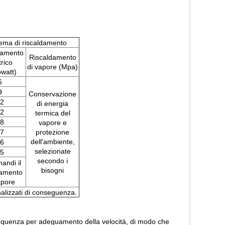
ema di riscaldamento
damento
Riscaldamento
trico
di vapore (Mpa)
owatt)
6
9
Conservazione
2
di energia
2
termica del
8
vapore e
7
protezione
dell'ambiente,
6
selezionate
5
secondo i
andi il
bisogni
damento
apore
nalizzati di conseguenza.
 frequenza per adeguamento della velocità, di modo che