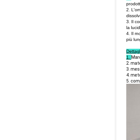
prodott
2. L'o
dissolv
3. Il c
la luci
4. Il m
più lun
Dettagl
1.
Mar
2. mat
3. mes
4. meto
5. com