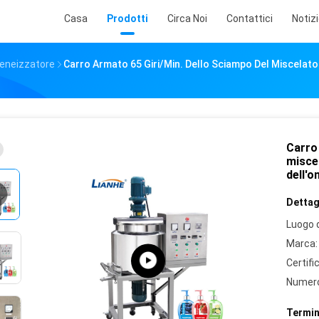
Casa
Prodotti
Circa Noi
Contattici
Notiz
geneizzatore
Carro Armato 65 Giri/min. Dello Sciampo Del Miscelato
Carro 
misce
dell'o
Dettagl
Luogo d
Marca:
Certifi
Numero
Termin