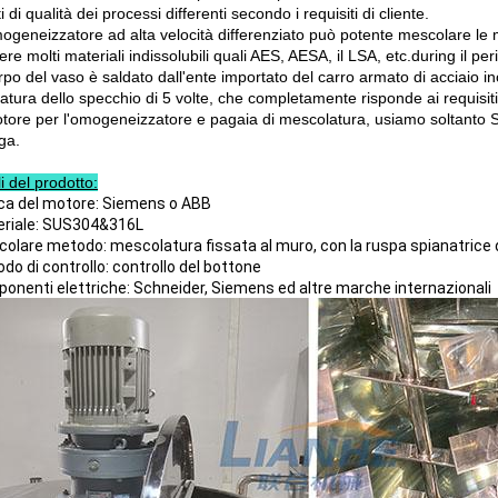
i di qualità dei processi differenti secondo i requisiti di cliente.
mogeneizzatore ad alta velocità differenziato può potente mescolare le 
ere molti materiali indissolubili quali AES, AESA, il LSA, etc.during il p
orpo del vaso è saldato dall'ente importato del carro armato di acciaio ino
datura dello specchio di 5 volte, che completamente risponde ai requisit
otore per l'omogeneizzatore e pagaia di mescolatura, usiamo soltanto Si
ga.
i del prodotto:
ca del motore: Siemens o ABB
eriale: SUS304&316L
colare metodo: mescolatura fissata al muro, con la ruspa spianatrice d
do di controllo: controllo del bottone
ponenti elettriche: Schneider, Siemens ed altre marche internazionali