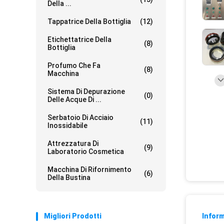
Della ...
Tappatrice Della Bottiglia
(12)
Etichettatrice Della
(8)
Bottiglia
Profumo Che Fa
(8)
Macchina
Sistema Di Depurazione
(0)
Delle Acque Di ...
Serbatoio Di Acciaio
(11)
Inossidabile
Attrezzatura Di
(9)
Laboratorio Cosmetica
Macchina Di Rifornimento
(6)
Della Bustina
Migliori Prodotti
Inform