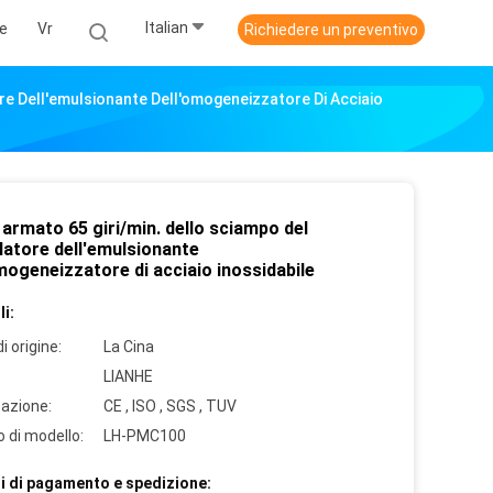
Italian
ie
Vr
Richiedere un preventivo
re Dell'emulsionante Dell'omogeneizzatore Di Acciaio
armato 65 giri/min. dello sciampo del
latore dell'emulsionante
mogeneizzatore di acciaio inossidabile
i:
i origine:
La Cina
LIANHE
cazione:
CE , ISO , SGS , TUV
 di modello:
LH-PMC100
i di pagamento e spedizione: