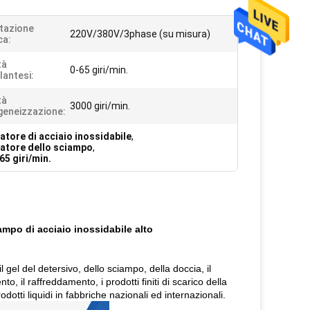
tazione
220V/380V/3phase (su misura)
ca:
tà
0-65 giri/min.
antesi:
tà
3000 giri/min.
eneizzazione:
tore di acciaio inossidabile
,
zatore dello sciampo
,
65 giri/min.
ampo di acciaio inossidabile alto
l gel del detersivo, dello sciampo, della doccia, il
, il raffreddamento, i prodotti finiti di scarico della
dotti liquidi in fabbriche nazionali ed internazionali.