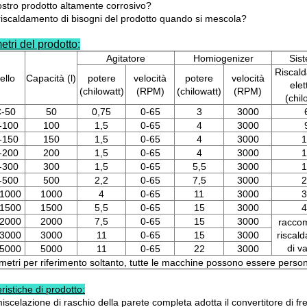
vostro prodotto altamente corrosivo?
l riscaldamento di bisogni del prodotto quando si mescola?
etri
del prodotto:
Agitatore
Homiogenizer
Sist
Riscal
ello
Capacità (l)
potere
velocità
potere
velocità
elet
(chilowatt)
(RPM)
(chilowatt)
(RPM)
(chil
-50
50
0,75
0-65
3
3000
-100
100
1,5
0-65
4
3000
-150
150
1,5
0-65
4
3000
1
-200
200
1,5
0-65
4
3000
1
-300
300
1,5
0-65
5,5
3000
1
-500
500
2,2
0-65
7,5
3000
2
1000
1000
4
0-65
11
3000
3
1500
1500
5,5
0-65
15
3000
4
2000
2000
7,5
0-65
15
3000
raccom
3000
3000
11
0-65
15
3000
riscal
di v
5000
5000
11
0-65
22
3000
metri per riferimento soltanto, tutte le macchine possono essere perso
ristiche di prodotto:
iscelazione di raschio della parete completa adotta il convertitore di