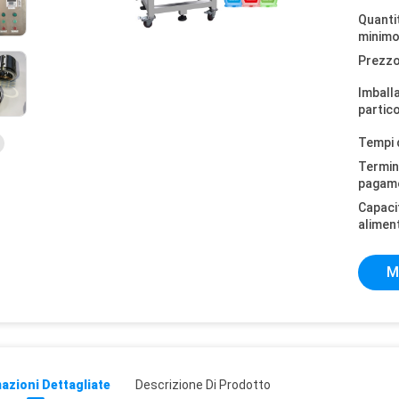
Quantit
minimo
Prezzo
Imball
partico
Tempi 
Termini
pagam
Capaci
alimen
M
azioni Dettagliate
Descrizione Di Prodotto