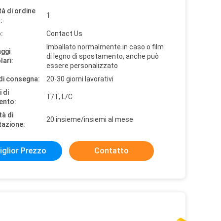
à di ordine
1
:
:
Contact Us
Imballato normalmente in caso o film
aggi
di legno di spostamento, anche può
lari:
essere personalizzato
di consegna:
20-30 giorni lavorativi
 di
T/T, L/C
ento:
tà di
20 insieme/insiemi al mese
tazione:
iglior Prezzo
Contatto