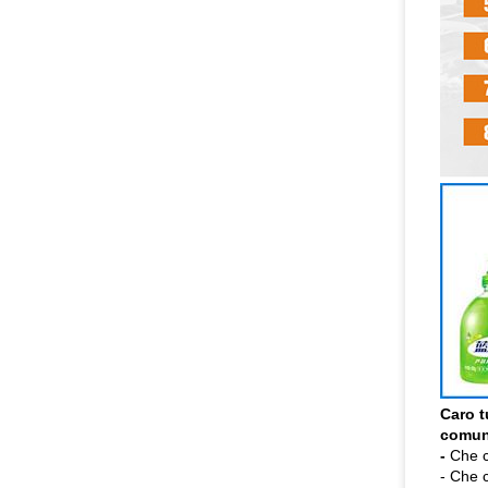
Caro t
comuni
-
Che c
- Che 