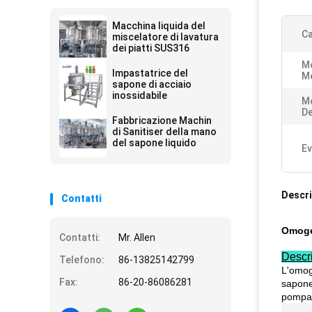
Macchina liquida del
Ca
miscelatore di lavatura
dei piatti SUS316
M
Impastatrice del
Me
sapone di acciaio
inossidabile
M
De
Fabbricazione Machin
di Sanitiser della mano
del sapone liquido
Ev
Descri
Contatti
Omogen
Contatti:
Mr. Allen
Descri
Telefono:
86-13825142799
L'omoge
Fax:
86-20-86086281
sapone 
pompa e