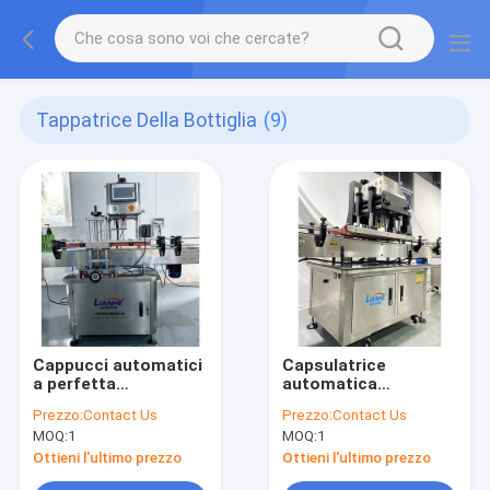
Tappatrice Della Bottiglia
(9)
Cappucci automatici
Capsulatrice
a perfetta
automatica
tenuta/min della
antiruggine della
Prezzo:
Contact Us
Prezzo:
Contact Us
tappatrice 30-50
bottiglia di iso,
MOQ:
1
MOQ:
1
della bottiglia dello
tappatrice dello SpA
SpA
per le bottiglie
Ottieni l'ultimo prezzo
Ottieni l'ultimo prezzo