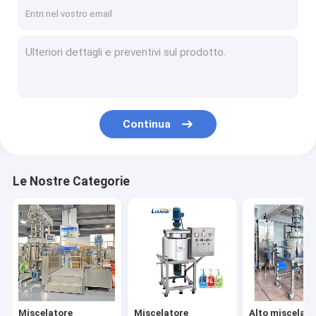
Giro della fabbrica
Controllo di qualità
Contattici
Notizie
Continua
Richieda una citazione
VR
Le Nostre Categorie
Miscelatore dell'emulsionante di vuoto
Miscelatore dell'emulsionante dell'omogeneizzatore
Alto miscelatore dell'emulsionante del taglio
Miscelatore
Miscelatore
Alto miscelato