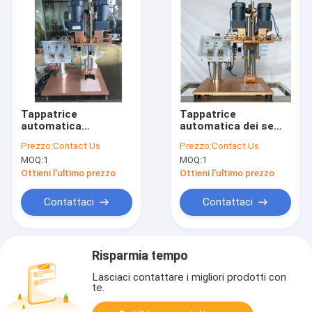
Tappatrice
Tappatrice
automatica
automatica dei semi
220V/110V della
a perfetta tenuta di
Prezzo:
Contact Us
Prezzo:
Contact Us
bottiglia dei semi
TUV, piccola
MOQ:
1
MOQ:
1
con 4 rulli
macchina
inossidabile di
Ottieni l'ultimo prezzo
Ottieni l'ultimo prezzo
sigillamento della
bottiglia
Contattaci
Contattaci
Risparmia tempo
Lasciaci contattare i migliori prodotti con
te.