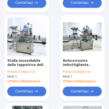
Contattaci
Contattaci
Stalla inossidabile
Anticorrosivo
della tappatrice della
imbottigliante
bottiglia di iso per il
automatico
Prezzo:
Contact Us
Prezzo:
Contact Us
materiale da
multifunzionale della
MOQ:
1
MOQ:
1
otturazione dell'olio
tappatrice a vite
essenziale
Ottieni l'ultimo prezzo
Ottieni l'ultimo prezzo
Contattaci
Contattaci