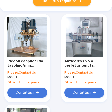
Dai il tuo requisito
Piccoli cappucci da
Anticorrosivo a
tavolino/min
perfetta tenuta
dell'auto 30-40 dei
elettrico della
Prezzo:
Contact Us
Prezzo:
Contact Us
semi della tappatrice
tappatrice e
MOQ:
1
MOQ:
1
della bottiglia
dell'imbottigliamento
Ottieni l'ultimo prezzo
Ottieni l'ultimo prezzo
Contattaci
Contattaci