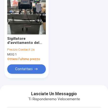
Sigillatore
d'avvitamento del
tappo di bottiglia
Prezzo:
Contact Us
della macchina del
MOQ:
1
cappuccio
automatico 304 di
Ottieni l'ultimo prezzo
acciaio inossidabile
Contattaci
Casa
Prodotti
Lasciate Un Messaggio
Ti Risponderemo Velocemente
Circa noi