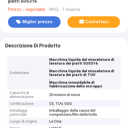
piatti SUS316
Prezzo：negotiable
MOQ：1 insieme
Miglior prezzo
Contattaci
Descrizione Di Prodotto
Macchina liquida del miscelatore di
lavatura dei piatti SUS316
,
Macchina liquida del miscelatore di
Evidenziare
lavatura dei piatti di TUV
,
Macchina inossidabile di
fabbricazione dello sciroppo
Capacità di
20 insiemi al mese
alimentazione
Certificazione
CE, TUV, SGS
Imballaggi
Imballaggio della cassa del
particolari
compensato/film della bolla
Luogo di origine
La Cina