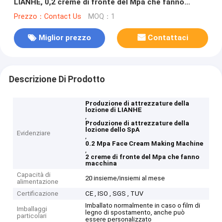
LIANHE, 0,2 creme di fronte del Mpa che fanno
macchina
Prezzo：Contact Us
MOQ：1
Miglior prezzo
Contattaci
Descrizione Di Prodotto
Produzione di attrezzature della
lozione di LIANHE
,
Produzione di attrezzature della
lozione dello SpA
Evidenziare
,
0.2 Mpa Face Cream Making Machine
,
2 creme di fronte del Mpa che fanno
macchina
Capacità di
20 insieme/insiemi al mese
alimentazione
Certificazione
CE , ISO , SGS , TUV
Imballato normalmente in caso o film di
Imballaggi
legno di spostamento, anche può
particolari
essere personalizzato