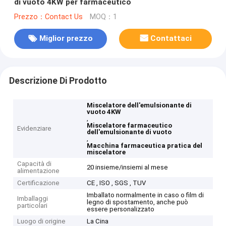
di vuoto 4KW per farmaceutico
Prezzo：Contact Us
MOQ：1
Miglior prezzo
Contattaci
Descrizione Di Prodotto
Miscelatore dell'emulsionante di
vuoto 4KW
,
Miscelatore farmaceutico
Evidenziare
dell'emulsionante di vuoto
,
Macchina farmaceutica pratica del
miscelatore
Capacità di
20 insieme/insiemi al mese
alimentazione
Certificazione
CE , ISO , SGS , TUV
Imballato normalmente in caso o film di
Imballaggi
legno di spostamento, anche può
particolari
essere personalizzato
Luogo di origine
La Cina