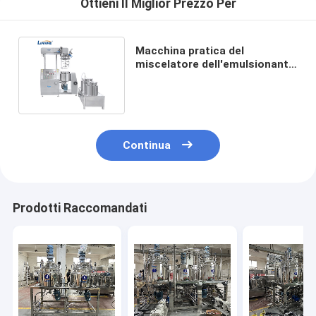
Ottieni Il Miglior Prezzo Per
Macchina pratica del
miscelatore dell'emulsionante
di vuoto 4KW per
farmaceutico
Continua
Prodotti Raccomandati