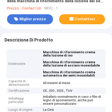
della macchina di rifornimento della lozione dei semi
di iso
Prezzo：Contact Us
MOQ：1
Miglior prezzo
Contattaci
Descrizione Di Prodotto
Macchina di rifornimento crema
della lozione di iso
,
Macchina di rifornimento crema
Evidenziare
della lozione di acciaio inossidabile
,
Macchina di rifornimento crema
automatica dei semi inossidabili
Capacità di
60 insiemi al mese
alimentazione
Certificazione
CE , ISO , SGS , TUV
Imballato normalmente in caso o film di
Imballaggi
legno di spostamento, anche può
particolari
essere personalizzato
Luogo di origine
La Cina