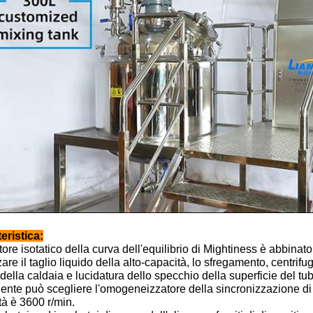
eristica:
otore isotatico della curva dell'equilibrio di Mightiness è abbinat
zare il taglio liquido della alto-capacità, lo sfregamento, centrif
della caldaia e lucidatura dello specchio della superficie del tu
cliente può scegliere l'omogeneizzatore della sincronizzazione di
tà è 3600 r/min.