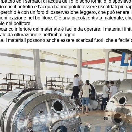
serbatoio ed i serbatoi di acqua dell'olio sono forniti di dispositi
o che il petrolio e l'acqua hanno potuto essere riscaldati più ra
coperchio è con un foro di osservazione leggero, che può tenere il
onificazione nel bollitore. C'è una piccola entrata materiale, 
le nel bollitore.
scarico inferiore del materiale è facile da operare. I materiali fin
ale da otturazione e nell'imballaggio
a. I materiali possono anche essere scaricati fuori, che è facile 