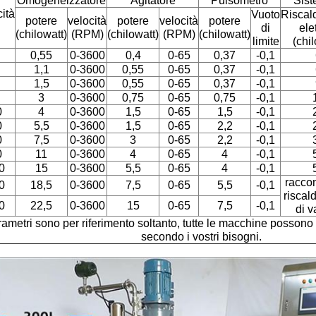
Omogeneizzatore
Agitatore
Pulsometro
Sist
ità
Vuoto
Riscal
potere
velocità
potere
velocità
potere
di
ele
(chilowatt)
(RPM)
(chilowatt)
(RPM)
(chilowatt)
limite
(chi
0,55
0-3600
0,4
0-65
0,37
-0,1
1,1
0-3600
0,55
0-65
0,37
-0,1
1,5
0-3600
0,55
0-65
0,37
-0,1
3
0-3600
0,75
0-65
0,75
-0,1
0
4
0-3600
1,5
0-65
1,5
-0,1
0
5,5
0-3600
1,5
0-65
2,2
-0,1
0
7,5
0-3600
3
0-65
2,2
-0,1
0
11
0-3600
4
0-65
4
-0,1
0
15
0-3600
5,5
0-65
4
-0,1
raccom
0
18,5
0-3600
7,5
0-65
5,5
-0,1
riscal
0
22,5
0-3600
15
0-65
7,5
-0,1
di v
rametri sono per riferimento soltanto, tutte le macchine possono
secondo i vostri bisogni.