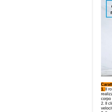
Caratt
1.
Il r
realiz
corpo 
2. Il 
veloci