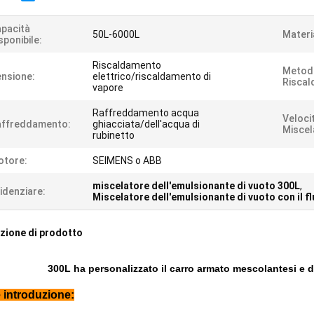
pacità
50L-6000L
Materi
sponibile:
Riscaldamento
Metod
nsione:
elettrico/riscaldamento di
Riscal
vapore
Raffreddamento acqua
Velocit
affreddamento:
ghiacciata/dell'acqua di
Miscel
rubinetto
otore:
SEIMENS o ABB
miscelatore dell'emulsionante di vuoto 300L
,
idenziare:
Miscelatore dell'emulsionante di vuoto con il 
zione di prodotto
300L ha personalizzato il carro armato mescolantesi e d
 introduzione: