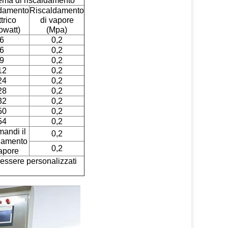
ema di riscaldamento
damento
Riscaldamento
ttrico
di vapore
lowatt)
(Mpa)
6
0,2
6
0,2
9
0,2
12
0,2
24
0,2
28
0,2
32
0,2
50
0,2
54
0,2
andi il
0,2
damento
0,2
apore
 essere personalizzati