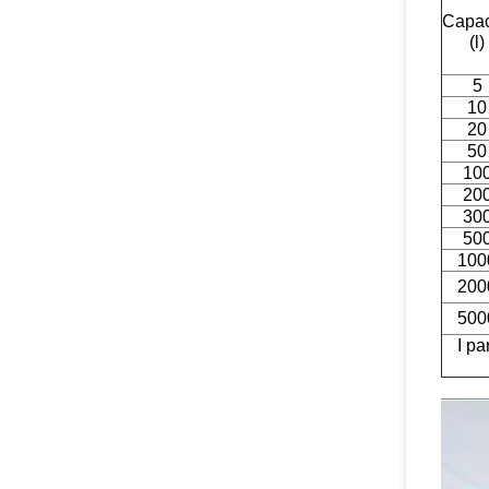
Capac
(l)
5
10
20
50
10
20
30
50
100
200
500
I pa