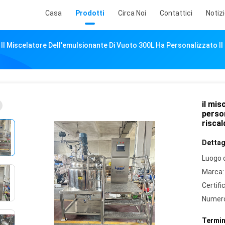
Casa
Prodotti
Circa Noi
Contattici
Notiz
Il Miscelatore Dell'emulsionante Di Vuoto 300L Ha Personalizzato I
il mis
person
risca
Dettagl
Luogo d
Marca:
Certifi
Numero
Termin