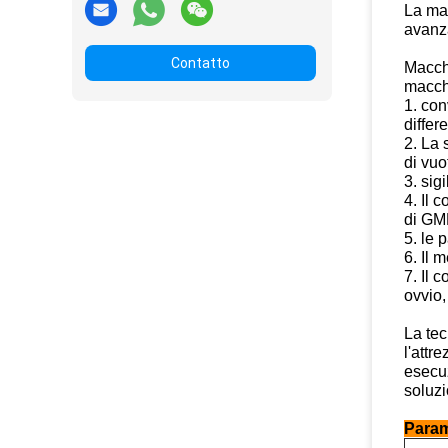
La mac
avanza
Contatto
Macchi
macch
1. con
differ
2. La 
di vuo
3. sig
4. Il 
di GM
5. le 
6. Il 
7. Il 
ovvio,
La tec
l'attr
esecuz
soluzi
Param