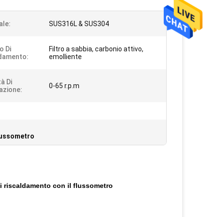
ale:
SUS316L & SUS304
o Di
Filtro a sabbia, carbonio attivo,
damento:
emolliente
à Di
0-65 r.p.m
azione:
flussometro
i riscaldamento con il flussometro