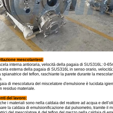
ttazione mescolantesi:
cela interna antioraria, velocità della pagaia di SUS316L: 0-65r
cela esterna della pagaia di SUS316L in senso orario, velocità:
spianatrice del teflon, raschiante la parete durante la mescolanz
o.
aia di mescolatura del miscelatore d'emulsione è lucidata igie
 residuo materiale.
nti del lavoro:
he i materiali sono nella caldaia del reattore ad acqua e dell'o
nare la caldaia di emulsionificazione dal pulsometro, tramite il m
trici del mescolatore & del teflon del mezzo nella caldaia di em