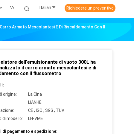
Italian
ie
Vr
Richiedere un preventivo
l Carro Armato Mescolantesi E Di Riscaldamento Con Il
celatore dell'emulsionante di vuoto 300L ha
alizzato il carro armato mescolantesi e di
ldamento con il flussometro
i:
i origine:
La Cina
LIANHE
cazione:
CE , ISO , SGS , TUV
 di modello:
LH-VME
i di pagamento e spedizione: