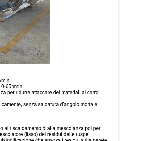
/min.
 0-65r/min.
a per ridurre attaccare dei materiali al carro
nicamente, senza saldatura d'angolo morta e
lio al riscaldamento & alla mescolanza poi per
escolatore (fisso) dei residui delle ruspe
ulsionificazione che spazza i residui sulla parete