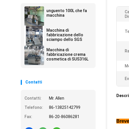
unguento 100L che fa
Ca
macchina
Di
Macchina di
Te
fabbricazione dello
sciampo dello SGS
Macchina di
R
fabbricazione crema
cosmetica di SUS316L
M
Ev
Contatti
Descri
Contatti:
Mr. Allen
Telefono:
86-13825142799
Fax:
86-20-86086281
Breve