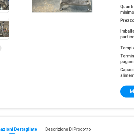
Quantit
minimo
Prezzo
Imball
partico
Tempi 
Termini
pagam
Capaci
alimen
M
azioni Dettagliate
Descrizione Di Prodotto