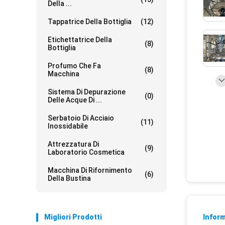
Della ...
Tappatrice Della Bottiglia
(12)
Etichettatrice Della
(8)
Bottiglia
Profumo Che Fa
(8)
Macchina
Sistema Di Depurazione
(0)
Delle Acque Di ...
Serbatoio Di Acciaio
(11)
Inossidabile
Attrezzatura Di
(9)
Laboratorio Cosmetica
Macchina Di Rifornimento
(6)
Della Bustina
Migliori Prodotti
Inform