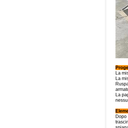
Proge
La mis
La mis
Ruspa 
armat
La pag
nessun
Eleme
Dopo c
trasci
spiana