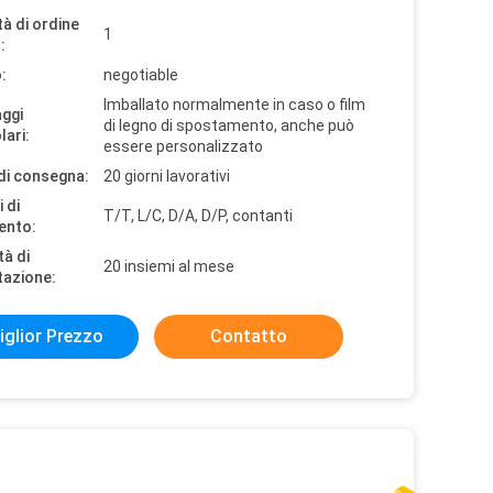
à di ordine
1
:
:
negotiable
Imballato normalmente in caso o film
aggi
di legno di spostamento, anche può
lari:
essere personalizzato
di consegna:
20 giorni lavorativi
 di
T/T, L/C, D/A, D/P, contanti
ento:
tà di
20 insiemi al mese
tazione:
iglior Prezzo
Contatto