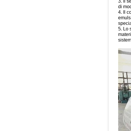
3. Il 
di mod
4. Il 
emulsi
specia
5. Lo 
materi
sistem