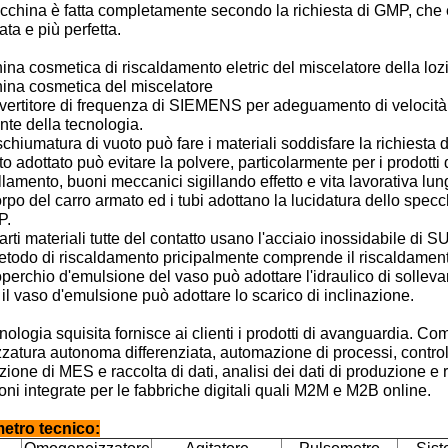
china è fatta completamente secondo la richiesta di GMP, che è
ta e più perfetta.
na cosmetica di riscaldamento eletric del miscelatore della lozi
ina cosmetica del miscelatore
vertitore di frequenza di SIEMENS per adeguamento di velocità,
ente della tecnologia.
schiumatura di vuoto può fare i materiali soddisfare la richiesta 
to adottato può evitare la polvere, particolarmente per i prodotti 
illamento, buoni meccanici sigillando effetto e vita lavorativa lun
corpo del carro armato ed i tubi adottano la lucidatura dello sp
P.
parti materiali tutte del contatto usano l'acciaio inossidabile di 
metodo di riscaldamento pricipalmente comprende il riscaldamento 
coperchio d'emulsione del vaso può adottare l'idraulico di sollevame
 il vaso d'emulsione può adottare lo scarico di inclinazione.
nologia squisita fornisce ai clienti i prodotti di avanguardia. Com
ezzatura autonoma differenziata, automazione di processi, control
ione di MES e raccolta di dati, analisi dei dati di produzione e ra
oni integrate per le fabbriche digitali quali M2M e M2B online.
etro tecnico: