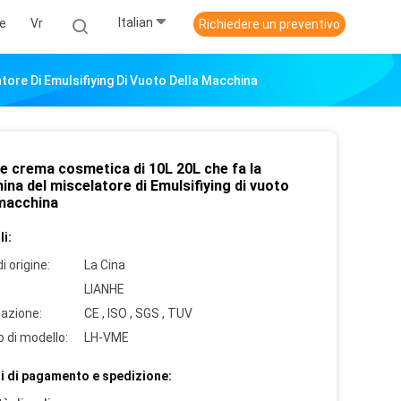
Italian
ie
Vr
Richiedere un preventivo
ore Di Emulsifiying Di Vuoto Della Macchina
ne crema cosmetica di 10L 20L che fa la
na del miscelatore di Emulsifiying di vuoto
 macchina
i:
i origine:
La Cina
LIANHE
cazione:
CE , ISO , SGS , TUV
 di modello:
LH-VME
i di pagamento e spedizione: