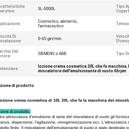
ratteristiche
Tipo A
5L-5000L
erative:
Copert
Cosmetico, alimento,
plicazione:
Tensio
farmaceutico
locità Di
Veloci
0-65 giri/min.
scelazione:
D'omog
rchio Del
SIEMENS o ABB
Tipo Di
otore:
lozione crema cosmetica 20L che fa macchina
,
idenziare:
miscelatore dell'emulsionante di vuoto 65rpm
zione di prodotto
lozione crema cosmetica di 10L 20L che fa la macchina del miscela
ione di prodotto:
ra attrezzatura d'emulsione di serie del miscelatore di vuoto gli fornis
anza, dispersione, l'agitazione, omogeneizzazione ecc. L'attrezzatura m
dotto finito. Il miscelatore dell'emulsionante di vuoto è stato destinato per 