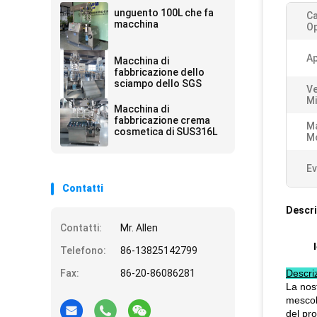
unguento 100L che fa
Ca
macchina
Op
Ap
Macchina di
fabbricazione dello
sciampo dello SGS
Ve
Mi
Macchina di
fabbricazione crema
Ma
cosmetica di SUS316L
M
Ev
Contatti
Descri
Contatti:
Mr. Allen
Telefono:
86-13825142799
Fax:
86-20-86086281
Descriz
La nost
mescol
del pro