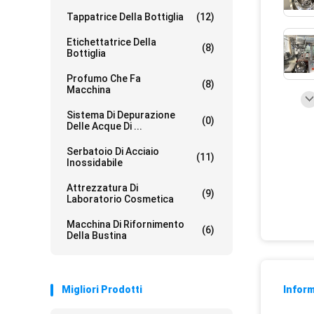
Tappatrice Della Bottiglia
(12)
Etichettatrice Della
(8)
Bottiglia
Profumo Che Fa
(8)
Macchina
Sistema Di Depurazione
(0)
Delle Acque Di ...
Serbatoio Di Acciaio
(11)
Inossidabile
Attrezzatura Di
(9)
Laboratorio Cosmetica
Macchina Di Rifornimento
(6)
Della Bustina
Migliori Prodotti
Inform