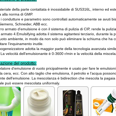
ateriale della parte contattata è inossidabile di SUS316L, interno ed est
a alla norma di GMP.
i i condutture e parametro sono controllati automaticamente se avuti bis
iemens, Schneider, ABB ecc.
arro armato d'emulsione è con il sistema di pulizia di CIP, rende la pulizia
o armato 4.Emulsifying adotta il sistema agitantesi terziario, durante la 
vuoto ambiente, in modo da non solo può eliminare la schiuma che ha c
tare l'inquinamento inutile.
mogeneizzatore adotta la maggior parte della tecnologia avanzata simil
 La velocità dell'emulsionante è 0-3600 r/min e la velocità della miscel
azione del prodotto:
celatore d'emulsione di vuoto pricipalmente è usato per fare le emulsion
la cera, ecc. Con alto taglio che emulsiona, il petrolio e l'acqua possono
nte dell'emulsione. La mescolanza è bidirection che mescola la pagaia co
ale può essere mescolata uniformaly.