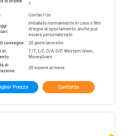
à di ordine
1
:
:
Contact Us
Imballato normalmente in caso o film
aggi
di legno di spostamento, anche può
lari:
essere personalizzato
di consegna:
20 giorni lavorativi
 di
T/T, L/C, D/A, D/P, Western Union,
ento:
MoneyGram
tà di
20 insiemi al mese
tazione:
iglior Prezzo
Contatto