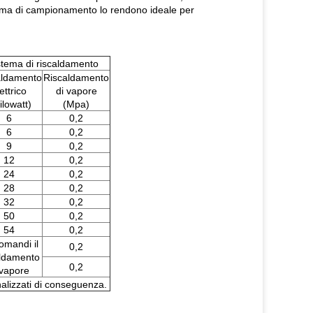
chema di campionamento lo rendono ideale per
stema di riscaldamento
aldamento
Riscaldamento
ettrico
di vapore
ilowatt)
(Mpa)
6
0,2
6
0,2
9
0,2
12
0,2
24
0,2
28
0,2
32
0,2
50
0,2
54
0,2
omandi il
0,2
aldamento
0,2
 vapore
nalizzati di conseguenza.