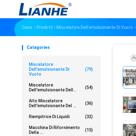
Casa
Prodotti
Miscelatore Dell'emulsionante Di Vuoto
Catagories
Miscelatore
Dell'emulsionante Di
(79)
Vuoto
Miscelatore
(54)
Dell'emulsionante Dell...
Alto Miscelatore
(36)
Dell'emulsionante Del ...
Riempitrice Di Liquidi
(32)
Macchina Di Rifornimento
(15)
Della ...