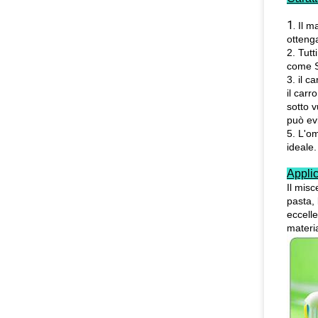
1.
Il m
otteng
2. Tutt
come S
3. il c
il carr
sotto 
può evi
5. L'o
ideale.
Applic
Il mis
pasta, 
eccelle
materi