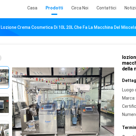
Casa
Prodotti
Circa Noi
Contattici
Notiz
Lozione Crema Cosmetica Di 10L 20L Che Fa La Macchina Del Miscelat
lozio
macchi
della
Dettagl
Luogo d
Marca:
Certifi
Numero
Termin