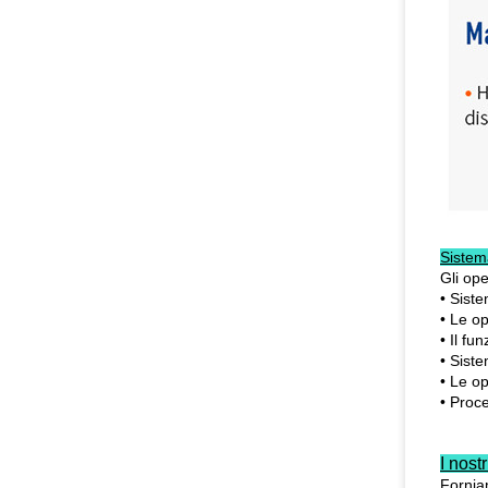
Sistema
Gli ope
• Siste
• Le op
• Il f
• Siste
• Le op
• Proce
I nost
Forniam