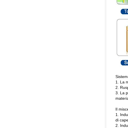
Sistem
1. La m
2. Rusp
3. La 
materi
Il misc
1. Indu
di cape
2. Indu