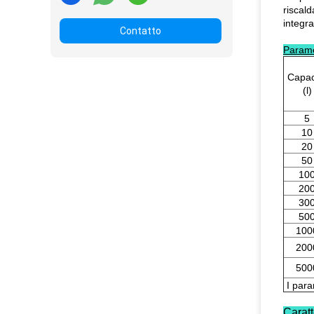
riscal
integra
Contatto
Parame
Capac
(l)
5
10
20
50
10
20
30
50
100
200
500
I para
Caratt