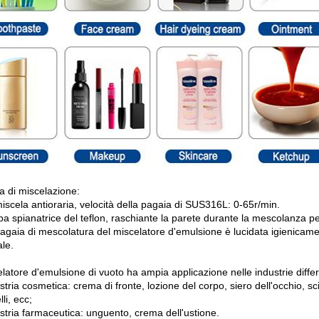
a di miscelazione:
iscela antioraria, velocità della pagaia di SUS316L: 0-65r/min.
a spianatrice del teflon, raschiante la parete durante la mescolanza per
pagaia di mescolatura del miscelatore d'emulsione è lucidata igienicam
ale.
elatore d'emulsione di vuoto ha ampia applicazione nelle industrie differ
stria cosmetica: crema di fronte, lozione del corpo, siero dell'occhio, s
lli, ecc;
stria farmaceutica: unguento, crema dell'ustione.