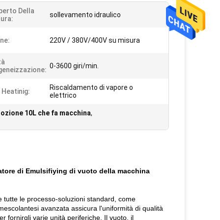
perto Della
sollevamento idraulico
ura:
ne:
220V / 380V/400V su misura
tà
0-3600 giri/min.
eneizzazione:
Riscaldamento di vapore o
 Heatinig:
elettrico
lozione 10L che fa macchina
,
tore di Emulsifiying di vuoto della macchina
ce tutte le processo-soluzioni standard, come
escolantesi avanzata assicura l'uniformità di qualità
fornirgli varie unità periferiche. Il vuoto, il