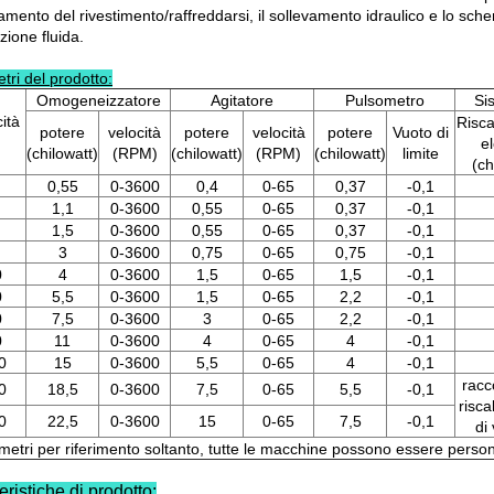
damento del rivestimento/raffreddarsi, il sollevamento idraulico e lo s
zione fluida.
tri del prodotto:
Omogeneizzatore
Agitatore
Pulsometro
Si
ità
Risc
potere
velocità
potere
velocità
potere
Vuoto di
el
(chilowatt)
(RPM)
(chilowatt)
(RPM)
(chilowatt)
limite
(ch
0,55
0-3600
0,4
0-65
0,37
-0,1
1,1
0-3600
0,55
0-65
0,37
-0,1
1,5
0-3600
0,55
0-65
0,37
-0,1
3
0-3600
0,75
0-65
0,75
-0,1
0
4
0-3600
1,5
0-65
1,5
-0,1
0
5,5
0-3600
1,5
0-65
2,2
-0,1
0
7,5
0-3600
3
0-65
2,2
-0,1
0
11
0-3600
4
0-65
4
-0,1
0
15
0-3600
5,5
0-65
4
-0,1
racc
0
18,5
0-3600
7,5
0-65
5,5
-0,1
risc
0
22,5
0-3600
15
0-65
7,5
-0,1
di
metri per riferimento soltanto, tutte le macchine possono essere perso
eristiche di prodotto
: