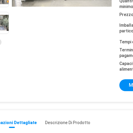
Quantit
minimo
Prezzo
Imball
partico
Tempi 
Termini
pagam
Capaci
alimen
M
azioni Dettagliate
Descrizione Di Prodotto