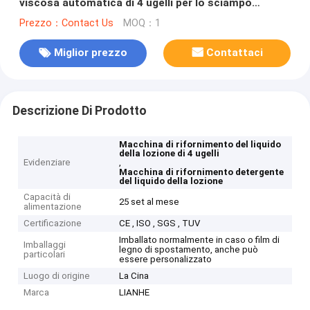
viscosa automatica di 4 ugelli per lo sciampo
detergente del sapone
Prezzo：Contact Us
MOQ：1
Miglior prezzo
Contattaci
Descrizione Di Prodotto
Macchina di rifornimento del liquido
della lozione di 4 ugelli
Evidenziare
,
Macchina di rifornimento detergente
del liquido della lozione
Capacità di
25 set al mese
alimentazione
Certificazione
CE , ISO , SGS , TUV
Imballato normalmente in caso o film di
Imballaggi
legno di spostamento, anche può
particolari
essere personalizzato
Luogo di origine
La Cina
Marca
LIANHE