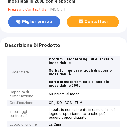
inossidabile 200L con 4 sbocchi
Prezzo：Contact Us
MOQ：1
Miglior prezzo
Contattaci
Descrizione Di Prodotto
Profumi i serbatoi liquidi di acciaio
inossidabile
,
Serbatoi liquidi verticali di acciaio
Evidenziare
inossidabile
,
carro armato verticale di acciaio
inossidabile 200L
Capacità di
60 insiemi al mese
alimentazione
Certificazione
CE , ISO , SGS , TUV
Imballato normalmente in caso o film di
Imballaggi
legno di spostamento, anche può
particolari
essere personalizzato
Luogo di origine
La Cina