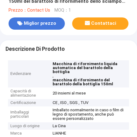
150ml del barattolo di rifornimento dello sciampo
liquido automatico della macchina
Prezzo：Contact Us
MOQ：1
Miglior prezzo
Contattaci
Descrizione Di Prodotto
Macchina di rifornimento liquida
automatica del barattolo della
bottiglia
Evidenziare
,
macchina di rifornimento del
barattolo della bottiglia 150ml
Capacità di
20 insiemi al mese
alimentazione
Certificazione
CE , ISO , SGS , TUV
Imballato normalmente in caso o film di
Imballaggi
legno di spostamento, anche può
particolari
essere personalizzato
Luogo di origine
La Cina
Marca
LIANHE