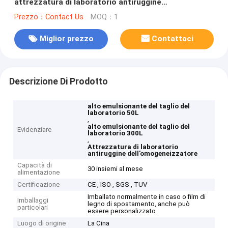
attrezzatura di laboratorio antiruggine
dell'omogeneizzatore
Prezzo：Contact Us
MOQ：1
Miglior prezzo
Contattaci
Descrizione Di Prodotto
alto emulsionante del taglio del
laboratorio 50L
,
alto emulsionante del taglio del
Evidenziare
laboratorio 300L
,
Attrezzatura di laboratorio
antiruggine dell'omogeneizzatore
Capacità di
30 insiemi al mese
alimentazione
Certificazione
CE , ISO , SGS , TUV
Imballato normalmente in caso o film di
Imballaggi
legno di spostamento, anche può
particolari
essere personalizzato
Luogo di origine
La Cina