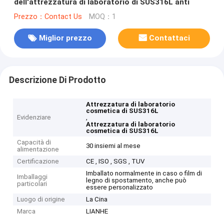
dell'attrezzatura di laboratorio di SUS316L anti
Prezzo：Contact Us
MOQ：1
Miglior prezzo
Contattaci
Descrizione Di Prodotto
Attrezzatura di laboratorio
cosmetica di SUS316L
Evidenziare
,
Attrezzatura di laboratorio
cosmetica di SUS316L
Capacità di
30 insiemi al mese
alimentazione
Certificazione
CE , ISO , SGS , TUV
Imballato normalmente in caso o film di
Imballaggi
legno di spostamento, anche può
particolari
essere personalizzato
Luogo di origine
La Cina
Marca
LIANHE