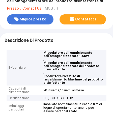
dell'omogeneizzatore del prodotto disinfettante di
1.5KW 200L rivestito
Prezzo：Contact Us
MOQ：1
Miglior prezzo
Contattaci
Descrizione Di Prodotto
Miscelatore dell'emulsionante
dell'omogeneizzatore 1.5KW
,
Miscelatore dell'emulsionante
dell'omogeneizzatore del prodotto
Evidenziare
disinfettante
,
Produttore rivestito di
riscaldamento Machine del prodotto
disinfettante
Capacità di
20 insieme/insiemi al mese
alimentazione
Certificazione
CE , ISO , SGS , TUV
Imballato normalmente in caso o film di
Imballaggi
legno di spostamento, anche può
particolari
essere personalizzato