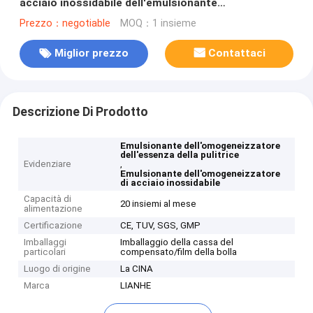
acciaio inossidabile dell'emulsionante
dell'omogeneizzatore dell'essenza della pulitrice
Prezzo：negotiable
MOQ：1 insieme
Miglior prezzo
Contattaci
Descrizione Di Prodotto
Emulsionante dell'omogeneizzatore
dell'essenza della pulitrice
Evidenziare
,
Emulsionante dell'omogeneizzatore
di acciaio inossidabile
Capacità di
20 insiemi al mese
alimentazione
Certificazione
CE, TUV, SGS, GMP
Imballaggi
Imballaggio della cassa del
particolari
compensato/film della bolla
Luogo di origine
La CINA
Marca
LIANHE