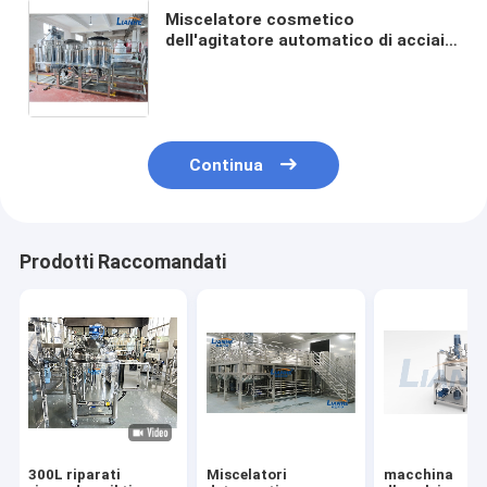
Miscelatore cosmetico
dell'agitatore automatico di acciaio
inossidabile dell'emulsionante
dell'omogeneizzatore dell'essenza
della pulitrice
Continua
Prodotti Raccomandati
300L riparati
Miscelatori
macchina