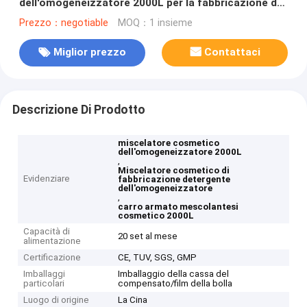
dell'omogeneizzatore 2000L per la fabbricazione del
detersivo della pulitrice
Prezzo：negotiable
MOQ：1 insieme
Miglior prezzo
Contattaci
Descrizione Di Prodotto
miscelatore cosmetico
dell'omogeneizzatore 2000L
,
Miscelatore cosmetico di
Evidenziare
fabbricazione detergente
dell'omogeneizzatore
,
carro armato mescolantesi
cosmetico 2000L
Capacità di
20 set al mese
alimentazione
Certificazione
CE, TUV, SGS, GMP
Imballaggi
Imballaggio della cassa del
particolari
compensato/film della bolla
Luogo di origine
La Cina