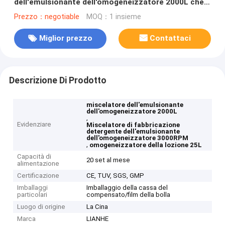
dell'emulsionante dell'omogeneizzatore 2000L che
fa carro armato
Prezzo：negotiable
MOQ：1 insieme
Miglior prezzo
Contattaci
Descrizione Di Prodotto
miscelatore dell'emulsionante
dell'omogeneizzatore 2000L
,
Evidenziare
Miscelatore di fabbricazione
detergente dell'emulsionante
dell'omogeneizzatore 3000RPM
,
omogeneizzatore della lozione 25L
Capacità di
20 set al mese
alimentazione
Certificazione
CE, TUV, SGS, GMP
Imballaggi
Imballaggio della cassa del
particolari
compensato/film della bolla
Luogo di origine
La Cina
Marca
LIANHE