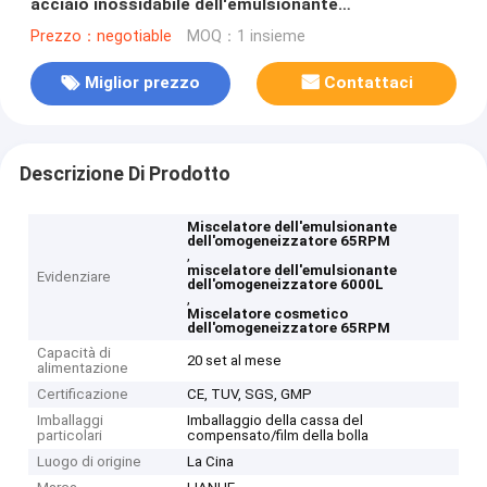
acciaio inossidabile dell'emulsionante
dell'omogeneizzatore dell'essenza della pulitrice
Prezzo：negotiable
MOQ：1 insieme
Miglior prezzo
Contattaci
Descrizione Di Prodotto
Miscelatore dell'emulsionante
dell'omogeneizzatore 65RPM
,
miscelatore dell'emulsionante
Evidenziare
dell'omogeneizzatore 6000L
,
Miscelatore cosmetico
dell'omogeneizzatore 65RPM
Capacità di
20 set al mese
alimentazione
Certificazione
CE, TUV, SGS, GMP
Imballaggi
Imballaggio della cassa del
particolari
compensato/film della bolla
Luogo di origine
La Cina