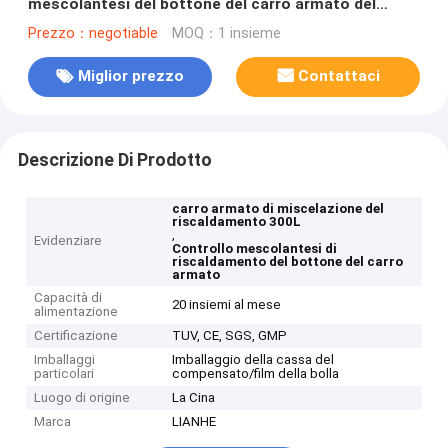
mescolantesi del bottone del carro armato del
riscaldamento
Prezzo：negotiable
MOQ：1 insieme
Miglior prezzo
Contattaci
Descrizione Di Prodotto
carro armato di miscelazione del
riscaldamento 300L
,
Evidenziare
Controllo mescolantesi di
riscaldamento del bottone del carro
armato
Capacità di
20 insiemi al mese
alimentazione
Certificazione
TUV, CE, SGS, GMP
Imballaggi
Imballaggio della cassa del
particolari
compensato/film della bolla
Luogo di origine
La Cina
Marca
LIANHE